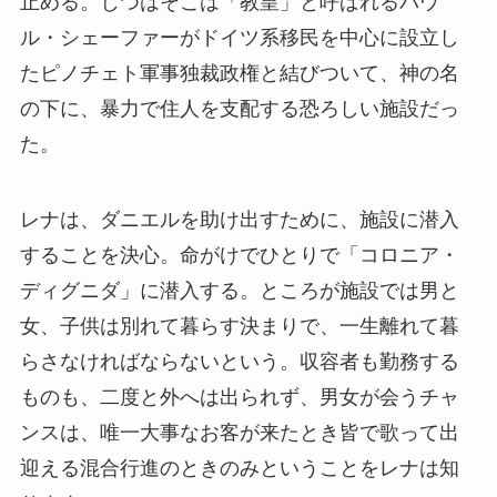
止める。じつはそこは「教皇」と呼ばれるパウ
ル・シェーファーがドイツ系移民を中心に設立し
たピノチェト軍事独裁政権と結びついて、神の名
の下に、暴力で住人を支配する恐ろしい施設だっ
た。
レナは、ダニエルを助け出すために、施設に潜入
することを決心。命がけでひとりで「コロニア・
ディグニダ」に潜入する。ところが施設では男と
女、子供は別れて暮らす決まりで、一生離れて暮
らさなければならないという。収容者も勤務する
ものも、二度と外へは出られず、男女が会うチャ
ンスは、唯一大事なお客が来たとき皆で歌って出
迎える混合行進のときのみということをレナは知