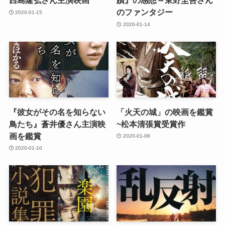
西島隆弘さん主演映画
蹟』の感想～東野圭吾さん
のファンタジー
2020-01-15
2020-01-14
『彼女がその名を知らない
「火天の城」の映画を鑑賞
鳥たち』蒼井優さん主演映
~松本清張賞受賞作
画を鑑賞
2020-01-08
2020-01-10