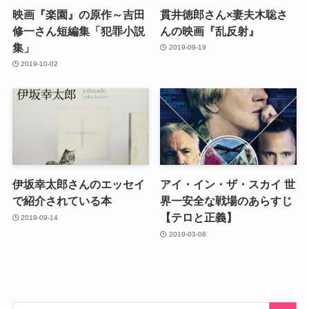
映画『楽園』の原作～吉田
貫井徳郎さん×妻夫木聡さ
修一さん短編集「犯罪小説
んの映画『乱反射』
集」
2019-09-19
2019-10-02
伊坂幸太郎さんのエッセイ
アイ・イン・ザ・スカイ 世
で紹介されている本
界一安全な戦場のあらすじ
【テロと正義】
2019-09-14
2019-03-08