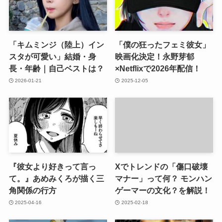
「キムミンジ（陸上）イン
「僕の狂ったフェミ彼女」
スタが可愛い」結婚・身
映画化決定！永野芽郁
長・年齢｜自己ベストは？
×Netflixで2026年配信！
2026-01-21
2025-12-05
『彼女より好きって言っ
Xでトレンドの「傷口破壊
て。』あめみくろが描く三
マナー」って何？ モンハン
角関係の行方
ゲーマーの文化？を解説！
2025-04-16
2025-02-18