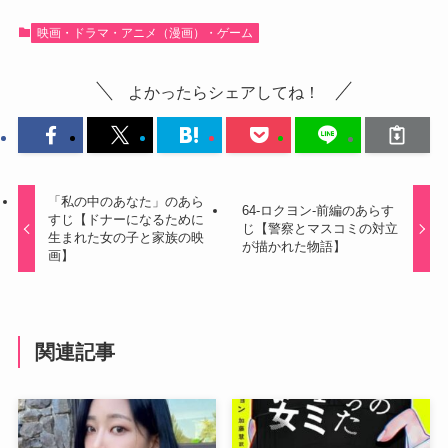
映画・ドラマ・アニメ（漫画）・ゲーム
よかったらシェアしてね！
「私の中のあなた」のあら
64-ロクヨン-前編のあらす
すじ【ドナーになるために
じ【警察とマスコミの対立
生まれた女の子と家族の映
が描かれた物語】
画】
関連記事