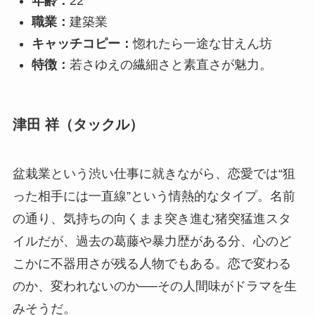
年齢：
22
職業：
建築業
キャッチコピー：
惚れたら一途な甘えん坊
特徴：
若さゆえの繊細さと素直さが魅力。
津田 祥（タックル）
盆栽業という渋い仕事に就きながら、恋愛では“狙
った相手には一直線”という情熱的なタイプ。名前
の通り、気持ちの向くまま突き進む猪突猛進スタ
イルだが、過去の葛藤や暴力歴がある分、心のど
こかに不器用さが残る人物でもある。恋で変わる
のか、変われないのか──その人間味がドラマを生
みそうだ。