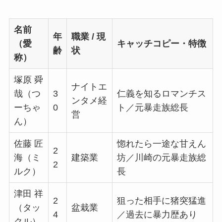
名前
年
職業 / 現
（愛
キャッチコピー・特徴
齢
状
称）
塚原 舜
ナイトエ
哉（つ
3
仁義を知るロマンチス
ンタメ経
ーちゃ
0
ト／元暴走族総長
営
ん）
佐藤 匠
惚れたら一途な甘えん
2
海（ミ
建築業
坊／川崎の元暴走族総
2
ルク）
長
津田 祥
2
狙った相手に猪突猛進
（タッ
盆栽業
4
／過去に暴力歴あり
クル）