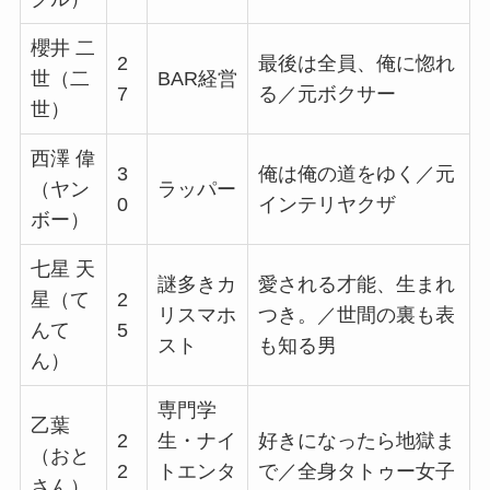
櫻井 二
2
最後は全員、俺に惚れ
世（二
BAR経営
7
る／元ボクサー
世）
西澤 偉
3
俺は俺の道をゆく／元
（ヤン
ラッパー
0
インテリヤクザ
ボー）
七星 天
謎多きカ
愛される才能、生まれ
星（て
2
リスマホ
つき。／世間の裏も表
んて
5
スト
も知る男
ん）
専門学
乙葉
2
生・ナイ
好きになったら地獄ま
（おと
2
トエンタ
で／全身タトゥー女子
さん）