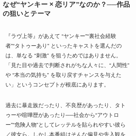
なぜ“ヤンキー × 恋リア”なのか？──作品
の狙いとテーマ
『ラヴ上等』があえて “ヤンキー”“裏社会経験
者”“タトゥーあり” といったキャストを選んだの
は、単なる “刺激” を狙うためではありません。
「見た目や過去で判断されがちな人々に、“人間性”
や “本当の気持ち” を取り戻すチャンスを与えた
い」というコンセプトが根底にあります。
過去に暴走族だったり、不良歴があったり、タト
ゥーや喧嘩歴があったり──社会から“アウトロ
ー”“危険人物”としてレッテルを貼られやすい彼ら
／彼女ら。しかし本番組はそんな偏見や先入観を