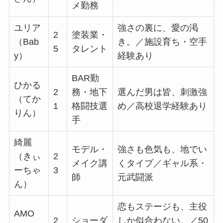
メ勤務
ユリア
強さの裏に、愛の渇
2
塗装業・
（Bab
き。／施設育ち・空手
5
タレント
y）
経験あり
BAR勤
ひかる
2
務・地下
選んだ男は皆、刺激強
（てか
1
格闘技選
め／高校退学経験あり
りん）
手
綺麗
モデル・
強さも色気も、地でい
（きぃ
2
メイク講
くタイプ／ギャル系・
ーちゃ
3
師
元武闘派
ん）
恋もステージも、主役
AMO
2
ショーダ
しか似合わない。／50