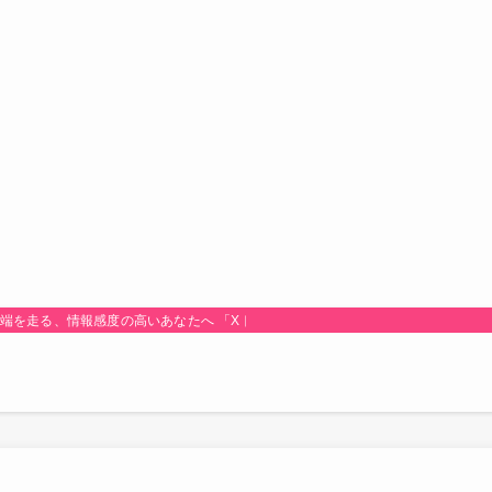
最先端を走る、情報感度の高いあなたへ 「Xトレンド研究所！」は、時代のトレンド