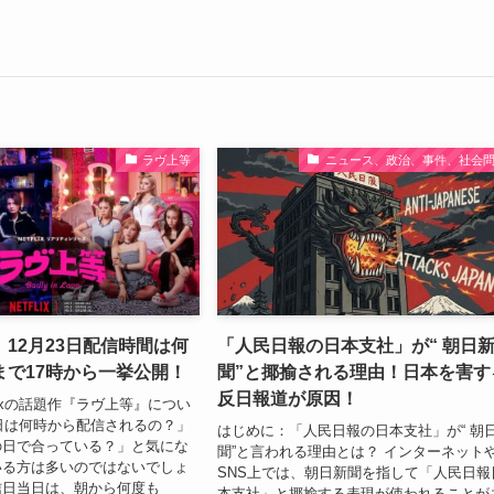
ラヴ上等
ニュース、政治、事件、社会
12月23日配信時間は何
「人民日報の日本支社」が“ 朝日
まで17時から一挙公開！
聞”と揶揄される理由！日本を害す
反日報道が原因！
flixの話題作『ラヴ上等』につい
3日は何時から配信されるの？」
はじめに：「人民日報の日本支社」が“ 朝
の日で合っている？」と気にな
聞”と言われる理由とは？ インターネット
いる方は多いのではないでしょ
SNS上では、朝日新聞を指して「人民日報
信日当日は、朝から何度も
本支社」と揶揄する表現が使われることが