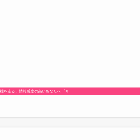
最先端を走る、情報感度の高いあなたへ 「Xトレンド研究所！」は、時代のトレンド