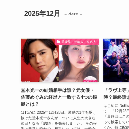
2025年12月
– date –
芸能界、芸能人、有名人
堂本光一の結婚相手は誰？元女優・
「ラヴ上等」
佐藤めぐみの経歴と一致する4つの根
時？最終話
拠とは？
はじめに Net
て、「12月2
はじめに 2025年12月28日。激動の1年を駆け
「最終回はこ
抜けた堂本光一さんが、ついに人生の大きな
って検索して
節目となる「結婚」を発表しました。 その報
うか。特に配
告は非常に静かで、相手については「一般女