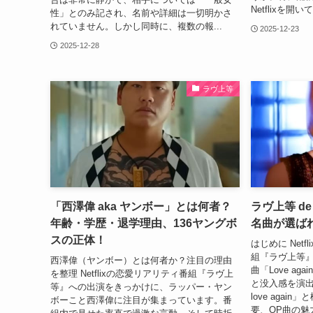
Netflixを開
性」とのみ記され、名前や詳細は一切明かさ
れていません。しかし同時に、複数の報...
2025-12-23
2025-12-28
ラヴ上等
「西澤偉 aka ヤンボー」とは何者？
ラヴ上等 de 
年齢・学歴・退学理由、136ヤングボ
名曲が選ば
スの正体！
はじめに Net
組『ラヴ上等』
西澤偉（ヤンボー）とは何者か？注目の理由
曲「Love a
を整理 Netflixの恋愛リアリティ番組『ラヴ上
と没入感を演出
等』への出演をきっかけに、ラッパー・ヤン
love aga
ボーこと西澤偉に注目が集まっています。番
要、OP曲の魅力