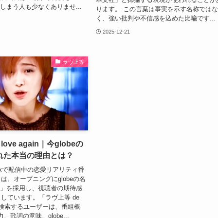
いてしまう人も少なくありませ...
ります。 この言葉は事実を示す名称では
く、強い批判や不信感を込めた比喩です...
2025-12-21
ラヴ上等
love again｜今globeの
れた本当の理由とは？
flixで配信中の恋愛リアリティ番
は、オープニングにglobeの名
gain」を採用し、視聴者の期待感
しています。「ラヴ上等 de
in」と検索するユーザーは、番組概
、歌詞の意味、globe...