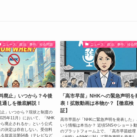
ニュース、政治、事件、社会問題
ニュース、政治、事件、社会
信料廃止」いつから？今後
「高市早苗」NHKへの緊急声明を
見通しを徹底解説！
表！拡散動画は本物か？【徹底検
証】
廃止」いつから？現状と制度の
025年11月）において、「NHK
高市早苗が「NHKに緊急声明を発表した」
から廃止されるか」という公式
いう情報は本当か？ 近頃SNSやショート
正の決定は存在しない。受信料
のプラットフォーム上で、「高市早苗総理
る放送法第64条（テレビなど
（当時）がNHKに対して緊急声明を発表し