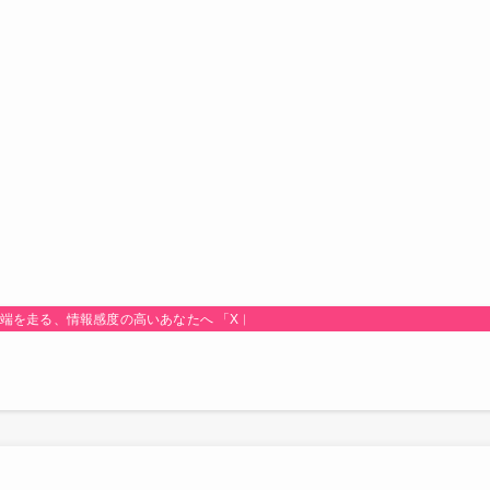
最先端を走る、情報感度の高いあなたへ 「Xトレンド研究所！」は、時代のトレンド