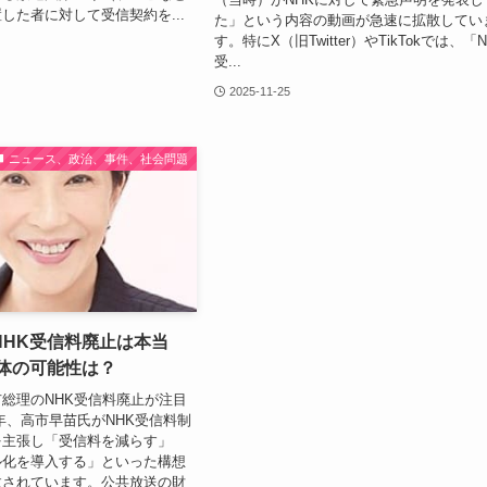
した者に対して受信契約を...
た」という内容の動画が急速に拡散してい
す。特にX（旧Twitter）やTikTokでは、「N
受...
2025-11-25
ニュース、政治、事件、社会問題
NHK受信料廃止は本当
解体の可能性は？
総理のNHK受信料廃止が注目
年、高市早苗氏がNHK受信料制
を主張し「受信料を減らす」
ル化を導入する」といった構想
汰されています。公共放送の財