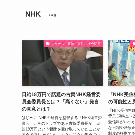
NHK
– tag –
ニュース、政治、事件、社会問題
日給18万円で話題の古賀NHK経営委
「NHK受
員会委員長とは？「高くない」発言
の可能性と
の真意とは？
「NHK受信料
背景 現時点（2
はじめに NHKの経営を監督する「NHK経営委
受信料がいつ
員会」。そのトップである古賀委員長が、日
な日程や法改
給18万円という報酬を受け取っていたことが
制度の根拠であ
国会で取り上げられ、大きな関心を集めてい