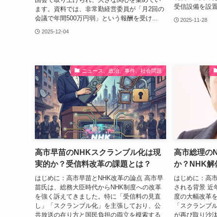
受信設備を設置
ます。資料では、非常勤経営委員が「月2回の
会議で年間500万円弱」という報酬を受け...
2025-11-28
2025-12-04
ニュース、政治、事件、社会問題
高市早苗のNHKスクランブル化は現
高市総理の
実的か？受信料改革の課題とは？
か？NHK
はじめに：高市早苗とNHK改革の論点 高市早
はじめに：高市
苗氏は、総務大臣時代からNHK制度への改革
される背景 近
を強く訴えてきました。特に「受信料の見直
度の大幅改革
し」「スクランブル化」を主張しており、公
「スクランブ
共放送の在り方と国民負担の両立を模索する
が再び取り沙