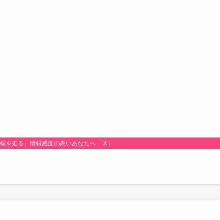
最先端を走る、情報感度の高いあなたへ 「Xトレンド研究所！」は、時代のトレンド