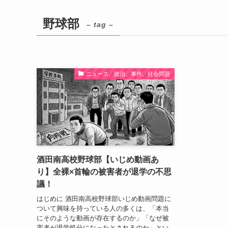
野球部
– tag –
ニュース、政治、事件、社会問題
酒田南高校野球部【いじめ動画あ
り】全裸×首輪の被害者が退学の不思
議！
はじめに 酒田南高校野球部いじめ動画問題に
ついて興味を持っている人の多くは、「本当
にそのような動画が存在するのか」「なぜ被
害者が退学処分になったとされるのか」とい