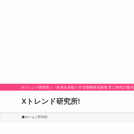
Xトレンド研究所！ - 未来を先取りする情報発信基地 常に時代の
Xトレンド研究所!
ホーム
野球部