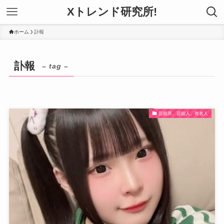
Xトレンド研究所!
ホーム
訃報
訃報
– tag –
芸能界、芸能人、有名人