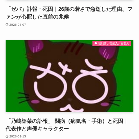
「ゼパ」訃報・死因｜26歳の若さで急逝した理由、フ
ァンが心配した直前の兆候
2026-04-07
芸能界、芸能人、有名人
「乃嶋架菜の訃報」 闘病（病気名・手術）と死因｜
代表作と声優キャラクター
2026-03-15