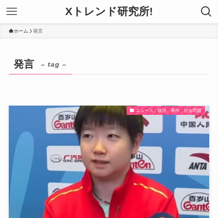
Xトレンド研究所!
ホーム
発言
発言
– tag –
ニュース、政治、事件、社会問題