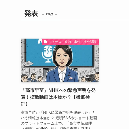
発表
– tag –
ニュース、政治、事件、社会問題
「高市早苗」NHKへの緊急声明を発
表！拡散動画は本物か？【徹底検
証】
高市早苗が「NHKに緊急声明を発表した」と
いう情報は本当か？ 近頃SNSやショート動画
のプラットフォーム上で、「高市早苗総理
（当時）がNHKに対して緊急声明を発表し