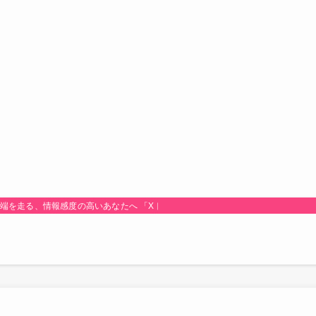
最先端を走る、情報感度の高いあなたへ 「Xトレンド研究所！」は、時代のトレンド