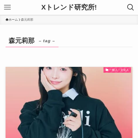
Xトレンド研究所!
ホーム
森元莉那
森元莉那
– tag –
一般人・文化人