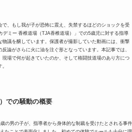
会で、もし我が子が恐怖に震え、失禁するほどのショックを受
アカデミー 香椎道場（TJA香椎道場）」での5歳児に対する指導
な物議を醸しています。保護者が撮影していた動画には、衝撃
の反論がさらに火に油を注ぐ形となっています。本記事では、
、現場で何が起きていたのか、そして格闘技道場のあり方につ
す。
A）での騒動の概要
5歳の男の子が、指導者から身体的な制裁を受けたとされる事
害を訴えたことで表面化しました。初めての体験でルールも十分に理