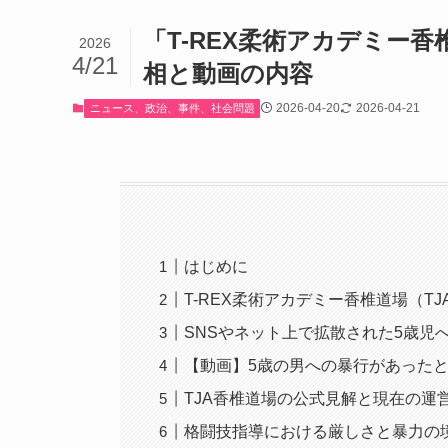
「T-REX柔術アカデミー
2026
4/21
相と動画の内容
2026-04-20
2026-04-21
ニュース、政治、事件、社会問題
はじめに
T-REX柔術アカデミー香椎道場（T
SNSやネット上で拡散された5歳児
【動画】5歳の男への暴行があった
TJA香椎道場の公式見解と現在の運
格闘技指導における厳しさと暴力の