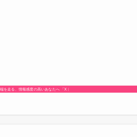
最先端を走る、情報感度の高いあなたへ 「Xトレンド研究所！」は、時代のトレンド