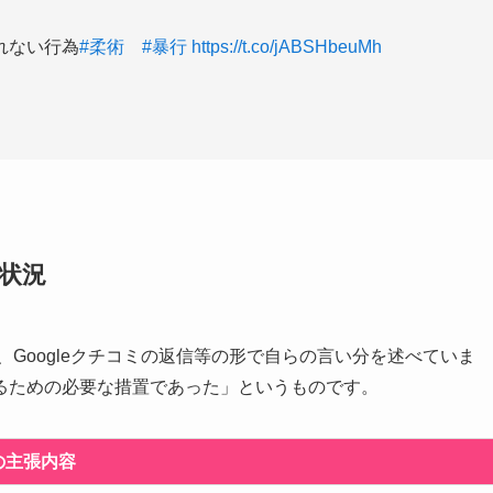
れない行為
#柔術
#暴行
https://t.co/jABSHbeuMh
営状況
、Googleクチコミの返信等の形で自らの言い分を述べていま
るための必要な措置であった」というものです。
の主張内容