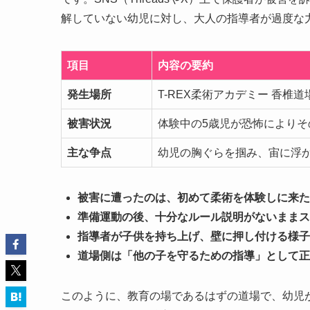
解していない幼児に対し、大人の指導者が過度な
項目
内容の要約
発生場所
T-REX柔術アカデミー 香椎道
被害状況
体験中の5歳児が恐怖によりそ
主な争点
幼児の胸ぐらを掴み、宙に浮
被害に遭ったのは、初めて柔術を体験しに来た
準備運動の後、十分なルール説明がないままス
指導者が子供を持ち上げ、壁に押し付ける様子
道場側は「他の子を守るための指導」として正
このように、教育の場であるはずの道場で、幼児