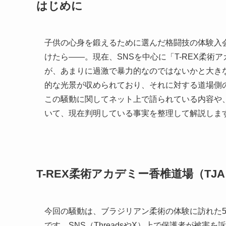
はじめに
子供の心身を鍛えるために選んだ格闘技の体験入
けたら――。現在、SNSを中心に「T-REX柔術
が、あまりに過激で暴力的なのではないかと大き
的な光景が収められており、それに対する道場側
この騒動に関してネット上で語られている内容や
いて、現在判明している事実を整理して解説しま
T-REX柔術アカデミー香椎道場（TJ
今回の騒動は、ブラジリアン柔術の体験に訪れた
です。SNS（ThreadsやX）上で保護者が被