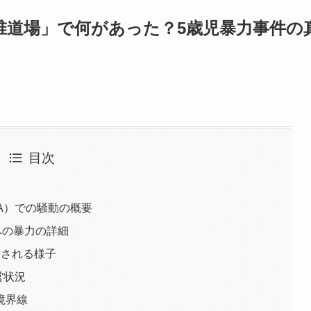
香椎道場」で何があった？5歳児暴力事件の
目次
JA）での騒動の概要
への暴力の詳細
とされる様子
営状況
境界線