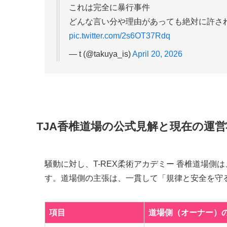
これは完全に暴行事件
どんな言い分や理由があっても絶対に許さ
pic.twitter.com/2s6OT37Rdq
— t (@takuya_is)
April 20, 2026
TJA香椎道場の公式見解と現在の運
騒動に対し、T-REX柔術アカデミー 香椎道場側は
す。道場側の主張は、一貫して「規律と安全を守
項目
道場側（オーナー）