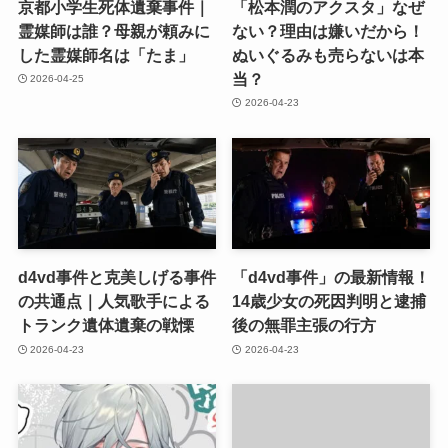
京都小学生死体遺棄事件｜
「松本潤のアクスタ」なぜ
霊媒師は誰？母親が頼みに
ない？理由は嫌いだから！
した霊媒師名は「たま」
ぬいぐるみも売らないは本
当？
2026-04-25
2026-04-23
d4vd事件と克美しげる事件
「d4vd事件」の最新情報！
の共通点｜人気歌手による
14歳少女の死因判明と逮捕
トランク遺体遺棄の戦慄
後の無罪主張の行方
2026-04-23
2026-04-23