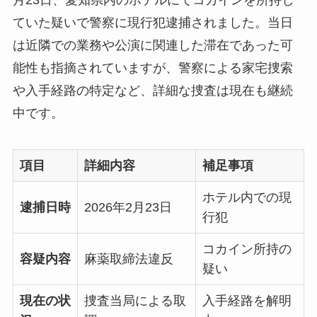
ていた疑いで警察に現行犯逮捕されました。当日
は近隣での業務や公演に関連した滞在であった可
能性も指摘されていますが、警察による家宅捜索
や入手経路の特定など、詳細な捜査は現在も継続
中です。
項目
詳細内容
補足事項
ホテル内での現
逮捕日時
2026年2月23日
行犯
コカイン所持の
容疑内容
麻薬取締法違反
疑い
現在の状
捜査当局による取
入手経路を解明