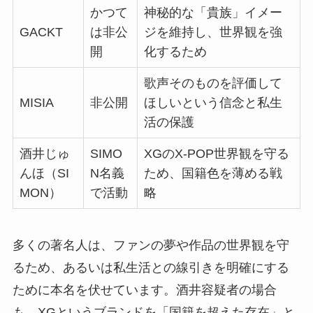
かつて
神秘的な「貴族」イメー
GACKT
は非公
ジを維持し、世界観を強
開
化するため
歌声そのものを評価して
MISIA
非公開
ほしいという信念と私生
活の保護
酒井じゅ
SIMO
XGのX-POP世界観を守る
んほ（SI
N名義
ため、国籍色を薄める戦
MON）
で活動
略
多くの著名人は、ファンの夢や作品の世界観を守
るため、あるいは私生活との線引きを明確にする
ために本名を伏せています。酒井容疑者の場合
も、XGというブランドを「国籍を超えた存在」と