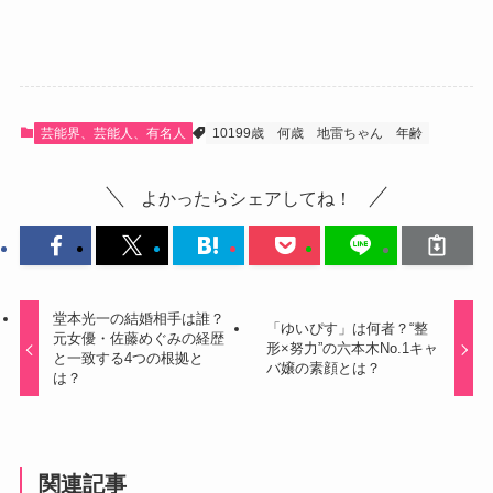
芸能界、芸能人、有名人
10199歳
何歳
地雷ちゃん
年齢
よかったらシェアしてね！
堂本光一の結婚相手は誰？
「ゆいぴす」は何者？“整
元女優・佐藤めぐみの経歴
形×努力”の六本木No.1キャ
と一致する4つの根拠と
バ嬢の素顔とは？
は？
関連記事