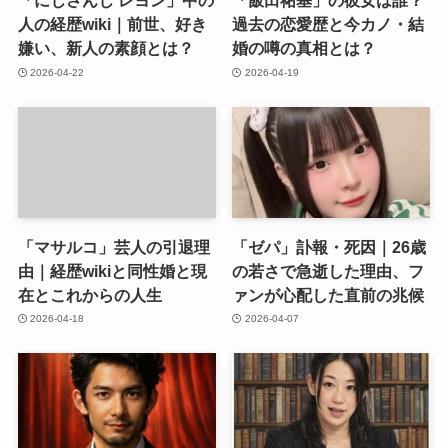
「にじさんじ レヨン」中の
「飯田祐基」の彼女は誰？
人の経歴wiki｜前世、好き
過去の恋愛歴と今カノ・結
嫌い、新人の素顔とは？
婚の噂の真相とは？
2026-04-22
2026-04-19
「マサルコ」芸人の引退理
「ゼパ」訃報・死因｜26歳
由｜経歴wikiと同性婚と現
の若さで急逝した理由、フ
在とこれからの人生
ァンが心配した直前の兆候
2026-04-18
2026-04-07