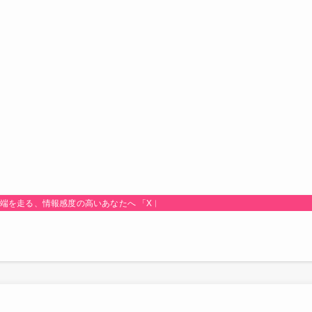
最先端を走る、情報感度の高いあなたへ 「Xトレンド研究所！」は、時代のトレンド