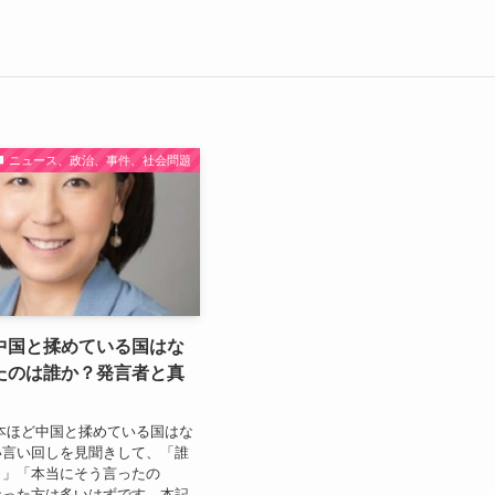
ニュース、政治、事件、社会問題
中国と揉めている国はな
たのは誰か？発言者と真
本ほど中国と揉めている国はな
い言い回しを見聞きして、「誰
？」「本当にそう言ったの
なった方は多いはずです。本記