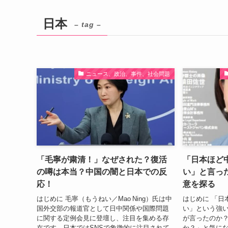
日本
– tag –
ニュース、政治、事件、社会問題
「毛寧が粛清！」なぜされた？復活
「日本ほど
の噂は本当？中国の闇と日本での反
い」と言っ
応！
意を探る
はじめに 毛寧（もうねい／Mao Ning）氏は中
はじめに 「日
国外交部の報道官として日中関係や国際問題
い」という強
に関する定例会見に登壇し、注目を集める存
が言ったのか
在です。日本ではSNSで象徴的に注目されて
か？」と気に